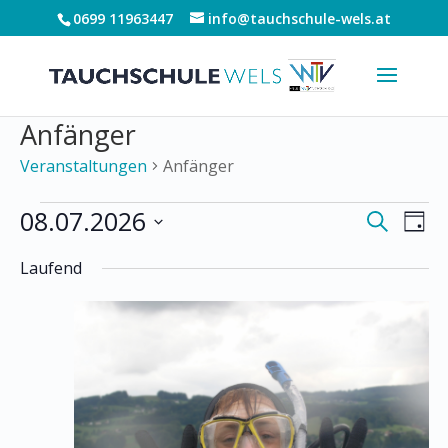
0699 11963447
info@tauchschule-wels.at
Anfänger
Veranstaltungen
Anfänger
Veranstaltungen
Verans
Ver
08.07.2026
Suche
Tag
für
Ans
Suche
Datum
Nav
August
und
Laufend
wählen.
7,
Ansich
2026
Naviga