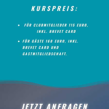
KURSPREIS:
FÜR CLUBMITGLIEDER
115 EURO
,
INKL. BREVET CARD
FÜR GÄSTE
160 EURO
, INKL.
BREVET CARD UND
GASTMITGLIEDSCHAFT.
JETZT ANFRAGEN