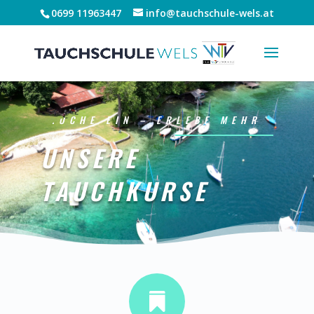
0699 11963447
info@tauchschule-wels.at
TAUCHE EIN – ERLEBE MEHR
UNSERE
TAUCHKURSE
