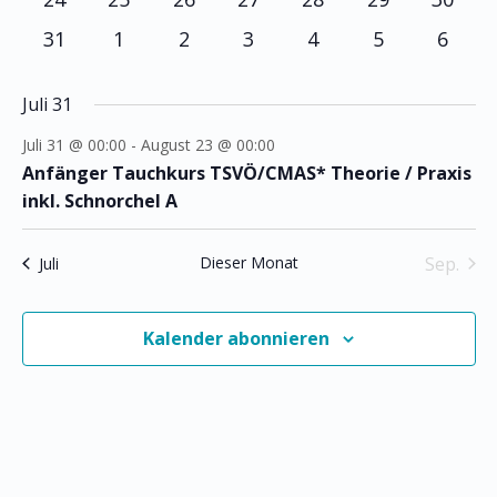
Veranstaltungen
Veranstaltungen
Veranstaltungen
Veranstaltungen
Veranstaltungen
Veranstaltun
Verans
0
0
0
0
0
0
0
31
1
2
3
4
5
6
Veranstaltungen
Veranstaltungen
Veranstaltungen
Veranstaltungen
Veranstaltungen
Veranstaltu
Veran
Juli 31
Juli 31 @ 00:00
-
August 23 @ 00:00
Anfänger Tauchkurs TSVÖ/CMAS* Theorie / Praxis
inkl. Schnorchel A
Dieser Monat
Sep.
Juli
Kalender abonnieren